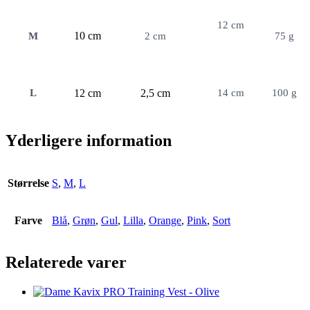
12 cm
10 cm
M
2 cm
75 g
L
12 cm
2,5 cm
14 cm
100 g
Yderligere information
Størrelse
S
,
M
,
L
Farve
Blå
,
Grøn
,
Gul
,
Lilla
,
Orange
,
Pink
,
Sort
Relaterede varer