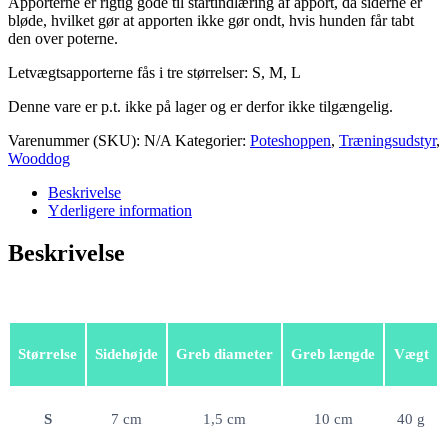
Apporterne er rigtig gode til startindlæring af apport, da siderne er
bløde, hvilket gør at apporten ikke gør ondt, hvis hunden får tabt
den over poterne.
Letvægtsapporterne fås i tre størrelser: S, M, L
Denne vare er p.t. ikke på lager og er derfor ikke tilgængelig.
Varenummer (SKU):
N/A
Kategorier:
Poteshoppen
,
Træningsudstyr
,
Wooddog
Beskrivelse
Yderligere information
Beskrivelse
Størrelse
Sidehøjde
Greb diameter
Greb længde
Vægt
S
7 cm
1,5 cm
10 cm
40 g