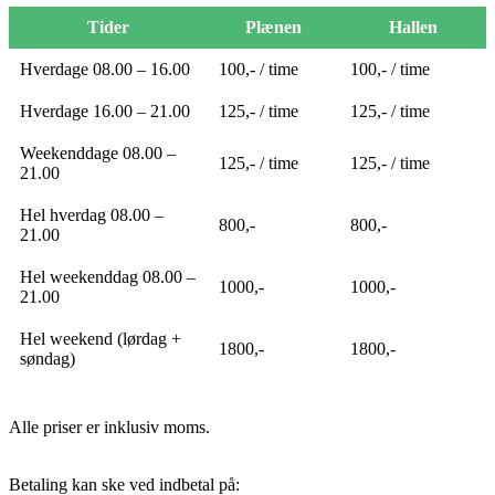
Tider
Plænen
Hallen
Hverdage 08.00 – 16.00
100,- / time
100,- / time
Hverdage 16.00 – 21.00
125,- / time
125,- / time
Weekenddage 08.00 –
125,- / time
125,- / time
21.00
Hel hverdag 08.00 –
800,-
800,-
21.00
Hel weekenddag 08.00 –
1000,-
1000,-
21.00
Hel weekend (lørdag +
1800,-
1800,-
søndag)
Alle priser er inklusiv moms.
Betaling kan ske ved indbetal på: