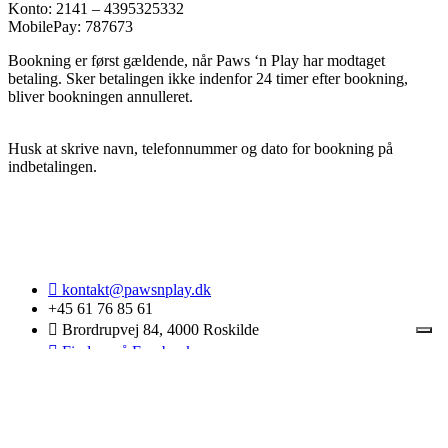
Konto: 2141 – 4395325332
MobilePay: 787673
Bookning er først gældende, når Paws ‘n Play har modtaget
betaling. Sker betalingen ikke indenfor 24 timer efter bookning,
bliver bookningen annulleret.
Husk at skrive navn, telefonnummer og dato for bookning på
indbetalingen.
kontakt@pawsnplay.dk
+45 61 76 85 61
Brordrupvej 84, 4000 Roskilde
Find os på Facebook
Find os på Instagram
Paws 'n Play
TIL TOPPEN