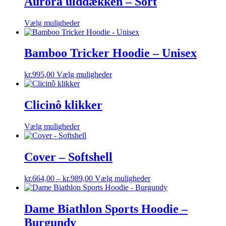
Aurora ulddækken – Sort
kr.629,00.
kr.440,00.
varianter.
Mulighederne
Dette
Vælg muligheder
kan
vare
vælges
har
på
flere
Bamboo Tricker Hoodie – Unisex
varesiden
varianter.
Mulighederne
Dette
kr.
995,00
Vælg muligheder
kan
vare
vælges
har
på
flere
Clicinô klikker
varesiden
varianter.
Mulighederne
Dette
Vælg muligheder
kan
vare
vælges
har
på
flere
Cover – Softshell
varesiden
varianter.
Mulighederne
Prisinterval:
Dette
kr.
664,00
–
kr.
989,00
Vælg muligheder
kan
kr.664,00
vare
vælges
til
har
på
kr.989,00
flere
Dame Biathlon Sports Hoodie –
varesiden
varianter.
Burgundy
Mulighederne