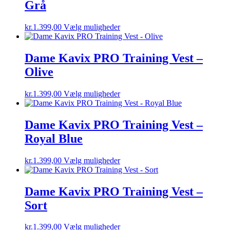
Grå
Mulighederne
kan
vælges
Dette
kr.
1.399,00
Vælg muligheder
på
vare
varesiden
har
flere
Dame Kavix PRO Training Vest –
varianter.
Olive
Mulighederne
kan
vælges
Dette
kr.
1.399,00
Vælg muligheder
på
vare
varesiden
har
flere
Dame Kavix PRO Training Vest –
varianter.
Royal Blue
Mulighederne
kan
vælges
Dette
kr.
1.399,00
Vælg muligheder
på
vare
varesiden
har
flere
Dame Kavix PRO Training Vest –
varianter.
Sort
Mulighederne
kan
vælges
Dette
kr.
1.399,00
Vælg muligheder