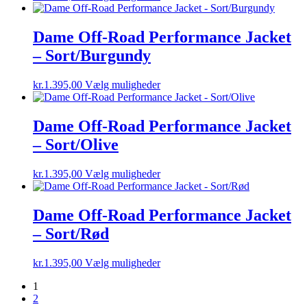
på
vare
varesiden
har
flere
Dame Off-Road Performance Jacket
varianter.
– Sort/Burgundy
Mulighederne
kan
vælges
Dette
kr.
1.395,00
Vælg muligheder
på
vare
varesiden
har
flere
Dame Off-Road Performance Jacket
varianter.
– Sort/Olive
Mulighederne
kan
vælges
Dette
kr.
1.395,00
Vælg muligheder
på
vare
varesiden
har
flere
Dame Off-Road Performance Jacket
varianter.
– Sort/Rød
Mulighederne
kan
vælges
Dette
kr.
1.395,00
Vælg muligheder
på
vare
varesiden
1
har
2
flere