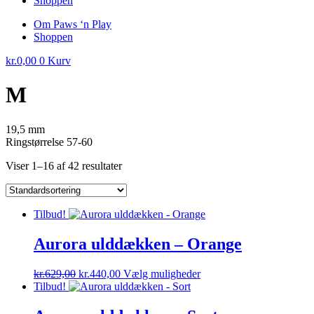
Shoppen
Om Paws ‘n Play
Shoppen
kr.
0,00
0
Kurv
M
19,5 mm
Ringstørrelse 57-60
Viser 1–16 af 42 resultater
Tilbud!
Aurora ulddækken – Orange
Den
Den
Dette
kr.
629,00
kr.
440,00
Vælg muligheder
oprindelige
aktuelle
vare
Tilbud!
pris
pris
har
var:
er:
flere