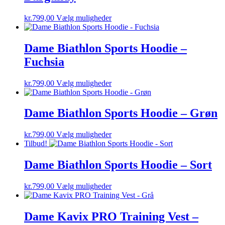
kan
vælges
Dette
kr.
799,00
Vælg muligheder
på
vare
varesiden
har
flere
Dame Biathlon Sports Hoodie –
varianter.
Fuchsia
Mulighederne
kan
vælges
Dette
kr.
799,00
Vælg muligheder
på
vare
varesiden
har
flere
Dame Biathlon Sports Hoodie – Grøn
varianter.
Mulighederne
Dette
kr.
799,00
Vælg muligheder
kan
vare
Tilbud!
vælges
har
på
flere
Dame Biathlon Sports Hoodie – Sort
varesiden
varianter.
Mulighederne
Dette
kr.
799,00
Vælg muligheder
kan
vare
vælges
har
på
flere
Dame Kavix PRO Training Vest –
varesiden
varianter.