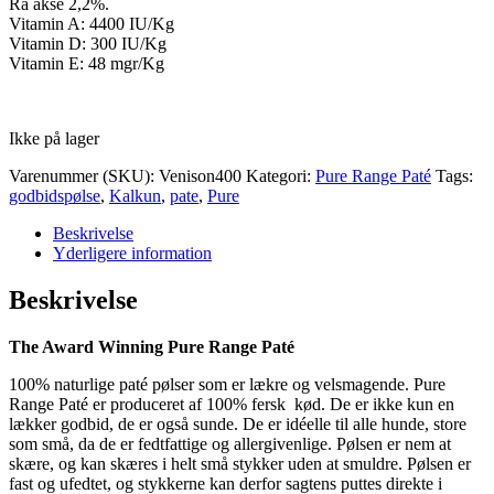
Rå akse 2,2%.
Vitamin A: 4400 IU/Kg
Vitamin D: 300 IU/Kg
Vitamin E: 48 mgr/Kg
Ikke på lager
Varenummer (SKU):
Venison400
Kategori:
Pure Range Paté
Tags:
godbidspølse
,
Kalkun
,
pate
,
Pure
Beskrivelse
Yderligere information
Beskrivelse
The Award Winning Pure Range Paté
100% naturlige paté pølser som er lækre og velsmagende. Pure
Range Paté er produceret af 100% fersk kød. De er ikke kun en
lækker godbid, de er også sunde. De er idéelle til alle hunde, store
som små, da de er fedtfattige og allergivenlige. Pølsen er nem at
skære, og kan skæres i helt små stykker uden at smuldre. Pølsen er
fast og ufedtet, og stykkerne kan derfor sagtens puttes direkte i