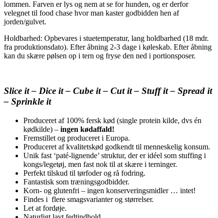
lommen. Farven er lys og nem at se for hunden, og er derfor
velegnet til food chase hvor man kaster godbidden hen af
jorden/gulvet.
Holdbarhed: Opbevares i stuetemperatur, lang holdbarhed (18 mdr.
fra produktionsdato). Efter åbning 2-3 dage i køleskab. Efter åbning
kan du skære pølsen op i tern og fryse den ned i portionsposer.
Slice it – Dice it – Cube it – Cut it – Stuff it – Spread it
– Sprinkle it
Produceret af 100% fersk kød (single protein kilde, dvs én
kødkilde) –
ingen kødaffald!
Fremstillet og produceret i Europa.
Produceret af kvalitetskød godkendt til menneskelig konsum.
Unik fast ‘paté-lignende’ struktur, der er idéel som stuffing i
kongs/legetøj, men fast nok til at skære i terninger.
Perfekt tilskud til tørfoder og rå fodring.
Fantastisk som træningsgodbidder.
Korn- og glutenfri – ingen konserveringsmidler … intet!
Findes i flere smagsvarianter og størrelser.
Let at fordøje.
Naturligt lavt fedtindhold.