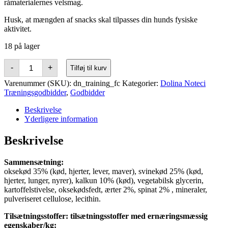
råmaterialernes velsmag.
Husk, at mængden af snacks skal tilpasses din hunds fysiske
aktivitet.
18 på lager
Dolina
-
+
Tilføj til kurv
Noteci
træningsgodbidder
Varenummer (SKU):
dn_training_fc
Kategorier:
Dolina Noteci
-
Træningsgodbidder
,
Godbidder
130g
(Fitness
Beskrivelse
Care)
Yderligere information
antal
Beskrivelse
Sammensætning:
oksekød 35% (kød, hjerter, lever, maver), svinekød 25% (kød,
hjerter, lunger, nyrer), kalkun 10% (kød), vegetabilsk glycerin,
kartoffelstivelse, oksekødsfedt, ærter 2%, spinat 2% , mineraler,
pulveriseret cellulose, lecithin.
Tilsætningsstoffer: tilsætningsstoffer med ernæringsmæssig
egenskaber/kg: