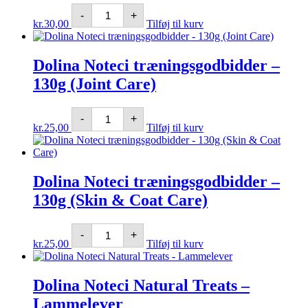
Dolina
-
+
Noteci
kr.
30,00
Tilføj til kurv
Smart
Chews
-
Dolina Noteci træningsgodbidder –
Joint
Care
130g (Joint Care)
antal
Dolina
-
+
Noteci
kr.
25,00
Tilføj til kurv
træningsgodbidder
-
130g
(Joint
Care)
Dolina Noteci træningsgodbidder –
antal
130g (Skin & Coat Care)
Dolina
-
+
Noteci
kr.
25,00
Tilføj til kurv
træningsgodbidder
-
130g
Dolina Noteci Natural Treats –
(Skin
&
Lammelever
Coat