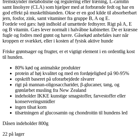
fremskynder metabolisme og regulering efter træning, L-carnitin
samt linolsyre (CLA) som hjælper med at forbrænde fedt og har en
god effekt på muskeltilstanden. Okse er en god kilde til absorberbart
jern, fosfor, zink, samt vitaminer fra gruppe B, A og E.
Fordele ved gæs: højt indhold af umættede fedtsyrer. Rigt på A, E
og B vitamin. Gæs lever normalt i halvåbne kabinetter. De er kræsne
fugle og fodres med grønt og havre. Gåsekød anbefales især når
kroppen er svækket, eller i kosten af fysisk aktive hunde
Friske grøntsager og frugter, er et vigtigt element i en ordentlig kost
til hunden.
80% kød og animalske produkter
protein af høj kvalitet og med en fordøjelighed på 90-95%
opskrift baseret på uforarbejdede råvarer
rigt på mannan-oligosaccharider, β-glucaner, tang, og
grønlæbet musling fra New Zealand
indeholder IKKE kunstige smagstoffer, farvestoffer eller
konserveringsmidler
ingen tilsat korn
tilsætningen af glucosamin og chondroitin til hundens led
Dåsen indeholder 800g
22 på lager