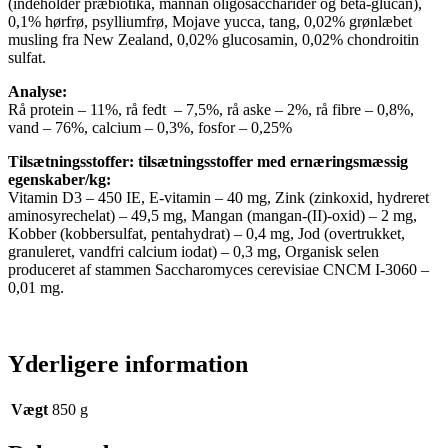
(indeholder præbiotika, mannan oligosaccharider og beta-glucan),
0,1% hørfrø, psylliumfrø, Mojave yucca, tang, 0,02% grønlæbet
musling fra New Zealand, 0,02% glucosamin, 0,02% chondroitin
sulfat.
Analyse:
Rå protein – 11%, rå fedt – 7,5%, rå aske – 2%, rå fibre – 0,8%,
vand – 76%, calcium – 0,3%, fosfor – 0,25%
Tilsætningsstoffer: tilsætningsstoffer med ernæringsmæssig
egenskaber/kg:
Vitamin D3 – 450 IE, E-vitamin – 40 mg, Zink (zinkoxid, hydreret
aminosyrechelat) – 49,5 mg, Mangan (mangan-(II)-oxid) – 2 mg,
Kobber (kobbersulfat, pentahydrat) – 0,4 mg, Jod (overtrukket,
granuleret, vandfri calcium iodat) – 0,3 mg, Organisk selen
produceret af stammen Saccharomyces cerevisiae CNCM I-3060 –
0,01 mg.
Yderligere information
Vægt
850 g