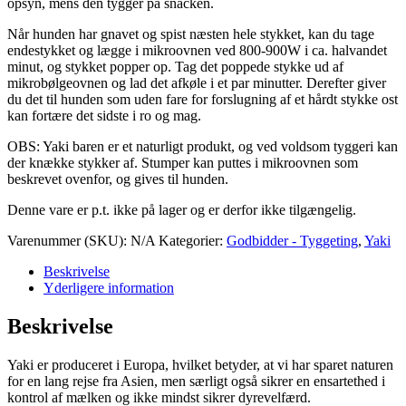
opsyn, mens den tygger på snacken.
Når hunden har gnavet og spist næsten hele stykket, kan du tage
endestykket og lægge i mikroovnen ved 800-900W i ca. halvandet
minut, og stykket popper op. Tag det poppede stykke ud af
mikrobølgeovnen og lad det afkøle i et par minutter. Derefter giver
du det til hunden som uden fare for forslugning af et hårdt stykke ost
kan fortære det sidste i ro og mag.
OBS: Yaki baren er et naturligt produkt, og ved voldsom tyggeri kan
der knække stykker af. Stumper kan puttes i mikroovnen som
beskrevet ovenfor, og gives til hunden.
Denne vare er p.t. ikke på lager og er derfor ikke tilgængelig.
Varenummer (SKU):
N/A
Kategorier:
Godbidder - Tyggeting
,
Yaki
Beskrivelse
Yderligere information
Beskrivelse
Yaki er produceret i Europa, hvilket betyder, at vi har sparet naturen
for en lang rejse fra Asien, men særligt også sikrer en ensartethed i
kontrol af mælken og ikke mindst sikrer dyrevelfærd.